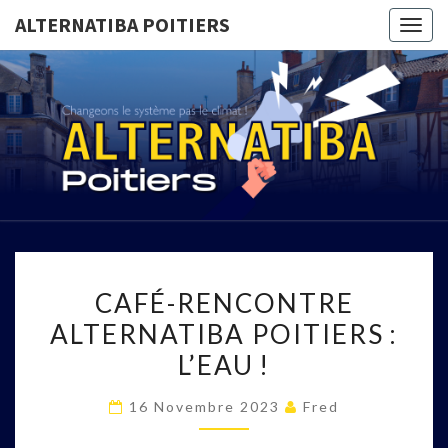
ALTERNATIBA POITIERS
Togg
navig
ALTERNA
Relevons
Le Défi,
Ensemble
POITIE
CAFÉ-
CAFÉ-RENCONTRE
RENCONTRE
ALTERNATIBA POITIERS :
ALTERNATIBA
L’EAU !
POITIERS :
L’EAU !
16 Novembre 2023
Fred